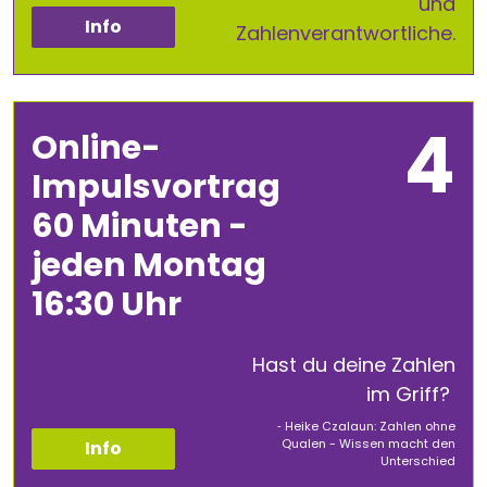
und
Info
Zahlenverantwortliche.
Online-
Impulsvortrag
60 Minuten -
jeden Montag
16:30 Uhr
Hast du deine Zahlen
im Griff?
‐ Heike Czalaun: Zahlen ohne
Qualen - Wissen macht den
Info
Unterschied